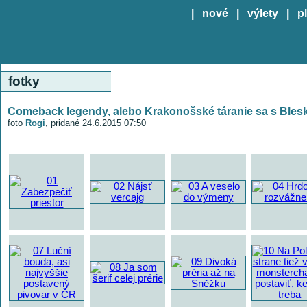
|
nové
|
výlety
|
p
fotky
Comeback legendy, alebo Krakonošské táranie sa s Ble
foto
Rogi
, pridané 24.6.2015 07:50