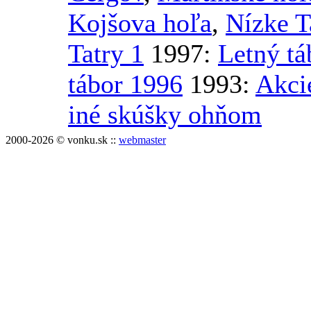
Kojšova hoľa
,
Nízke T
Tatry 1
1997:
Letný tá
tábor 1996
1993:
Akci
iné skúšky ohňom
2000-2026 © vonku.sk ::
webmaster