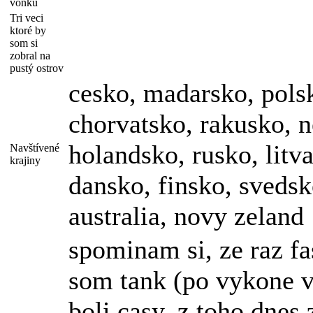
vonku
Tri veci
ktoré by
som si
zobral na
pustý ostrov
cesko, madarsko, polsk
chorvatsko, rakusko, 
holandsko, rusko, litva
Navštívené
krajiny
dansko, finsko, svedsk
australia, novy zeland
spominam si, ze raz fa
som tank (po vykone v
boli casy. z toho dnes 