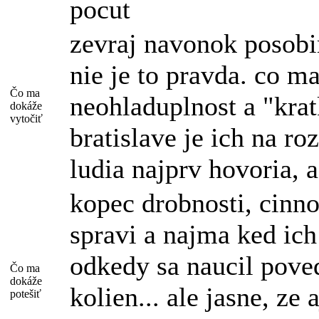
pocut
zevraj navonok posobi
nie je to pravda. co m
Čo ma
neohladuplnost a "krat
dokáže
vytočiť
bratislave je ich na ro
ludia najprv hovoria, 
kopec drobnosti, cinno
spravi a najma ked ich
odkedy sa naucil pove
Čo ma
dokáže
kolien... ale jasne, ze 
potešiť