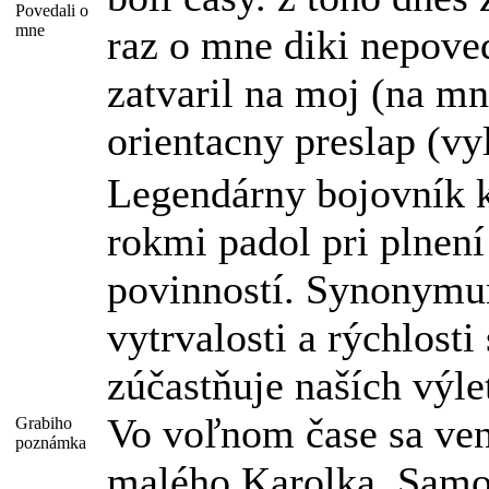
Povedali o
mne
raz o mne diki nepoved
zatvaril na moj (na m
orientacny preslap (vy
Legendárny bojovník 
rokmi padol pri plnen
povinností. Synonym
vytrvalosti a rýchlosti
zúčastňuje naších výle
Vo voľnom čase sa venu
Grabiho
poznámka
malého Karolka. Samo