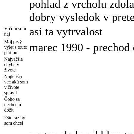
pohlad z vrcholu zdol
dobry vysledok v prete
asi ta vytrvalost
V čom som
naj
Môj prvý
marec 1990 - prechod
výlet s touto
partiou
Najväčšia
chyba v
živote
Najlepšia
vec akú som
v živote
spravil
Čoho sa
nechcem
dožiť
Ešte raz by
som chcel