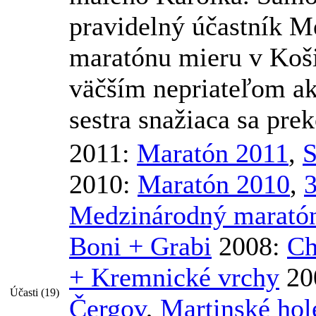
pravidelný účastník 
maratónu mieru v Koši
väčším nepriateľom ak
sestra snažiaca sa prek
2011:
Maratón 2011
,
S
2010:
Maratón 2010
,
Medzinárodný marató
Boni + Grabi
2008:
Ch
+ Kremnické vrchy
20
Účasti (19)
Čergov
,
Martinské hol