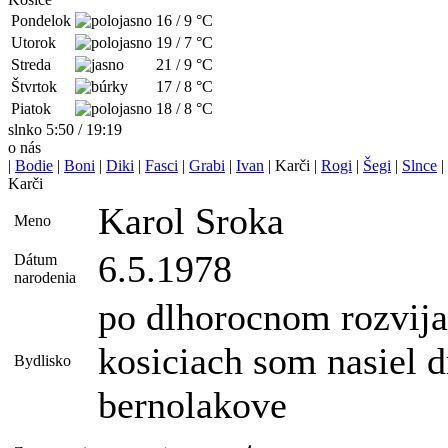
Pondelok
16
/
9
°C
Utorok
19
/
7
°C
Streda
21
/
9
°C
Štvrtok
17
/
8
°C
Piatok
18
/
8
°C
slnko 5:50 / 19:19
o nás
|
Bodie
|
Boni
|
Diki
|
Fasci
|
Grabi
|
Ivan
| Karči |
Rogi
|
Šegi
|
Slnce
|
Karči
Karol Sroka
Meno
6.5.1978
Dátum
narodenia
po dlhorocnom rozvija
kosiciach som nasiel 
Bydlisko
bernolakove