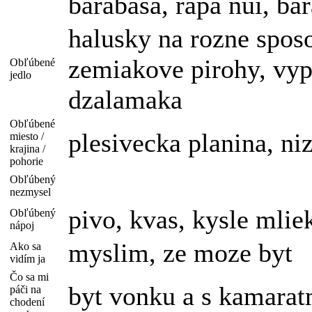
barabasa, rapa nui, bar
halusky na rozne spos
zemiakove pirohy, vyp
Obľúbené
jedlo
dzalamaka
Obľúbené
plesivecka planina, niz
miesto /
krajina /
pohorie
Obľúbený
nezmysel
pivo, kvas, kysle mlie
Obľúbený
nápoj
myslim, ze moze byt
Ako sa
vidím ja
Čo sa mi
byt vonku a s kamarat
páči na
chodení