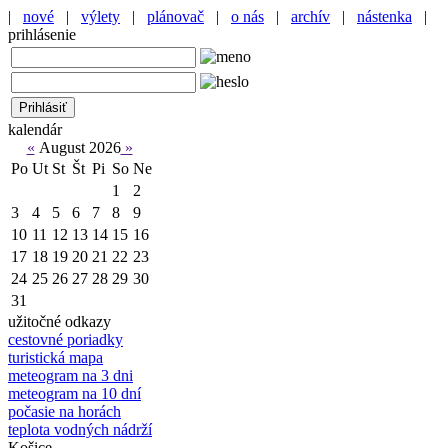
|
nové
|
výlety
|
plánovač
|
o nás
|
archív
|
nástenka
|
prihlásenie
kalendár
«
August 2026
»
Po
Ut
St
Št
Pi
So
Ne
1
2
3
4
5
6
7
8
9
10
11
12
13
14
15
16
17
18
19
20
21
22
23
24
25
26
27
28
29
30
31
užitočné odkazy
cestovné poriadky
turistická mapa
meteogram na 3 dni
meteogram na 10 dní
počasie na horách
teplota vodných nádrží
Košice