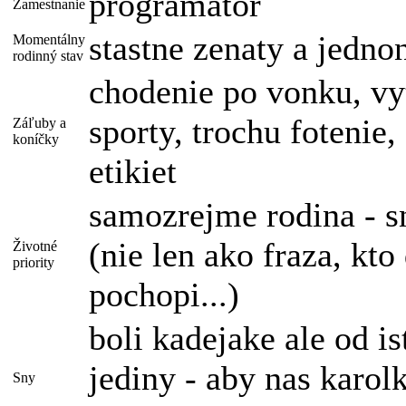
programator
Zamestnanie
stastne zenaty a jedno
Momentálny
rodinný stav
chodenie po vonku, vyt
sporty, trochu fotenie
Záľuby a
koníčky
etikiet
samozrejme rodina - sn
(nie len ako fraza, kt
Životné
priority
pochopi...)
boli kadejake ale od is
jediny - aby nas karo
Sny