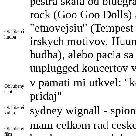
pestra skala od bluegr
rock (Goo Goo Dolls) 
"etnovejsiu" (Tempest
Obľúbená
hudba
irskych motivov, Huun
hudba), alebo pacia sa
unplugged koncertov 
v pamati mi utkvel: "k
Obľúbený
citát
pridaj"
sydney wignall - spion
Obľúbená
kniha
mam celkom rad ceske 
Obľúbený
film