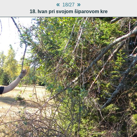
«
»
18/27
18. Ivan pri svojom šiparovom kre