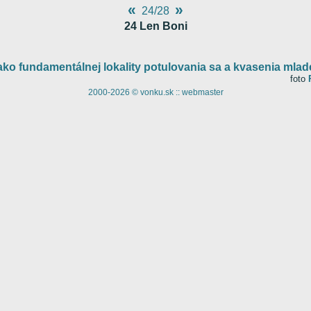
«
»
24/28
24 Len Boni
o fundamentálnej lokality potulovania sa a kvasenia mlade
foto
2000-2026 © vonku.sk ::
webmaster