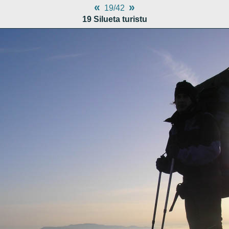
«
»
19/42
19 Silueta turistu