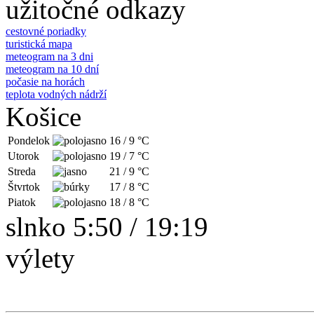
užitočné odkazy
cestovné poriadky
turistická mapa
meteogram na 3 dni
meteogram na 10 dní
počasie na horách
teplota vodných nádrží
Košice
Pondelok
16
/
9
°C
Utorok
19
/
7
°C
Streda
21
/
9
°C
Štvrtok
17
/
8
°C
Piatok
18
/
8
°C
slnko 5:50 / 19:19
výlety