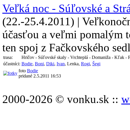
Veľká noc - Súľovské a Str
(22.-25.4.2011) | Veľkonoč
účasťou a veľmi pomalým 
ten spoj z Fačkovského sedl
trasa:
Hričov - Súľovské skaly - Vrchteplá - Domaniža - Kľak -
účastníci:
Bodie
,
Boni
,
Diki
,
Ivan
, Lenka,
Rogi
,
Šegi
foto
Bodie
pridané 2.5.2011 16:53
2000-2026 © vonku.sk ::
w