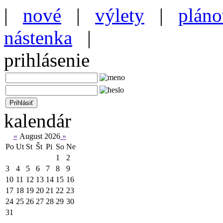
|
nové
|
výlety
|
pláno
nástenka
|
prihlásenie
kalendár
«
August 2026
»
Po
Ut
St
Št
Pi
So
Ne
1
2
3
4
5
6
7
8
9
10
11
12
13
14
15
16
17
18
19
20
21
22
23
24
25
26
27
28
29
30
31