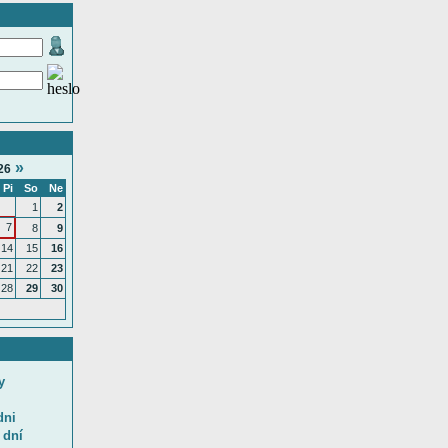
»
26
Pi
So
Ne
1
2
7
8
9
14
15
16
21
22
23
28
29
30
y
dni
 dní