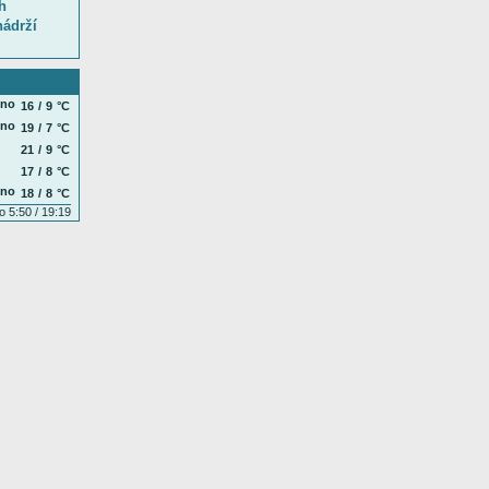
h
nádrží
16
/
9
°C
19
/
7
°C
21
/
9
°C
17
/
8
°C
18
/
8
°C
o 5:50 / 19:19