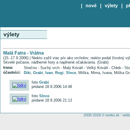
|
nové
|
výlety
|
p
výlety
Malá Fatra - Vrátna
(15.-17.9.2006) | Niekto zažil viac pív ako vrcholov, niekto podal životný v
Skvelé počasie, nádherné hory a naplnené očakávania. (Grabi)
trasa:
Strečno - Suchý vrch - Malý Kriváň - Veľký Kriváň - Chleb - St
účastníci:
Diki
,
Grabi
,
Ivan
,
Rogi
,
Slnce
, Miška, Mima, Ivana, Miška Gr
foto
Grabi
pridané 18.9.2006 14:48
foto
Slnce
pridané 18.9.2006 21:13
2000-2026 © vonku.sk ::
web