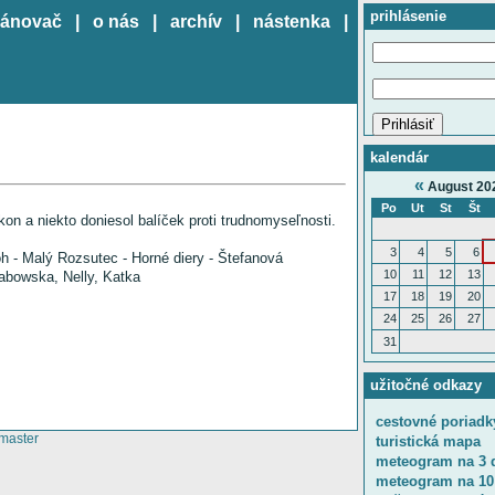
prihlásenie
lánovač
|
o nás
|
archív
|
nástenka
|
kalendár
«
August 20
Po
Ut
St
Št
ýkon a niekto doniesol balíček proti trudnomyseľnosti.
3
4
5
6
oh - Malý Rozsutec - Horné diery - Štefanová
10
11
12
13
abowska, Nelly, Katka
17
18
19
20
24
25
26
27
31
užitočné odkazy
cestovné poriadk
master
turistická mapa
meteogram na 3 
meteogram na 10