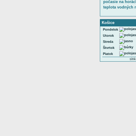
počasie na horác
teplota vodných 
Košice
Pondelok
Utorok
Streda
Štvrtok
Piatok
slnk