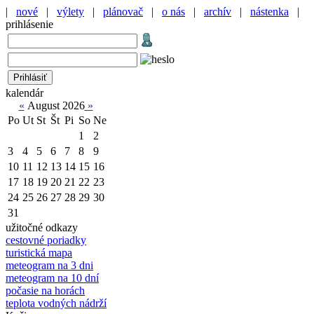
|
nové
|
výlety
|
plánovač
|
o nás
|
archív
|
nástenka
|
prihlásenie
kalendár
«
August 2026
»
Po
Ut
St
Št
Pi
So
Ne
1
2
3
4
5
6
7
8
9
10
11
12
13
14
15
16
17
18
19
20
21
22
23
24
25
26
27
28
29
30
31
užitočné odkazy
cestovné poriadky
turistická mapa
meteogram na 3 dni
meteogram na 10 dní
počasie na horách
teplota vodných nádrží