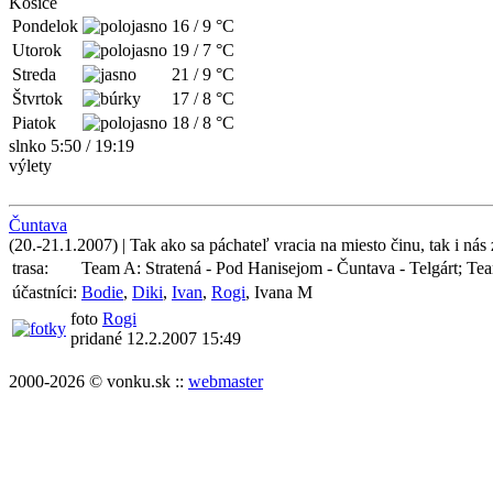
Košice
Pondelok
16
/
9
°C
Utorok
19
/
7
°C
Streda
21
/
9
°C
Štvrtok
17
/
8
°C
Piatok
18
/
8
°C
slnko 5:50 / 19:19
výlety
Čuntava
(20.-21.1.2007) | Tak ako sa páchateľ vracia na miesto činu, tak i nás
trasa:
Team A: Stratená - Pod Hanisejom - Čuntava - Telgárt; T
účastníci:
Bodie
,
Diki
,
Ivan
,
Rogi
, Ivana M
foto
Rogi
pridané 12.2.2007 15:49
2000-2026 © vonku.sk ::
webmaster