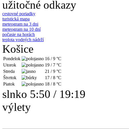
užitočné odkazy
cestovné poriadky
turistická mapa
meteogram na 3 dni
meteogram na 10 dní
počasie na horách
teplota vodných nádrží
Košice
Pondelok
16
/
9
°C
Utorok
19
/
7
°C
Streda
21
/
9
°C
Štvrtok
17
/
8
°C
Piatok
18
/
8
°C
slnko 5:50 / 19:19
výlety