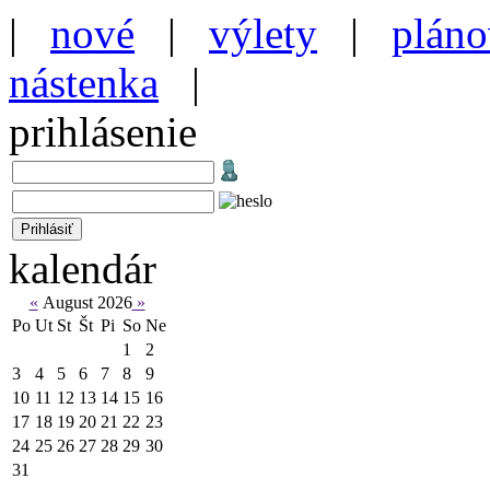
|
nové
|
výlety
|
pláno
nástenka
|
prihlásenie
kalendár
«
August 2026
»
Po
Ut
St
Št
Pi
So
Ne
1
2
3
4
5
6
7
8
9
10
11
12
13
14
15
16
17
18
19
20
21
22
23
24
25
26
27
28
29
30
31