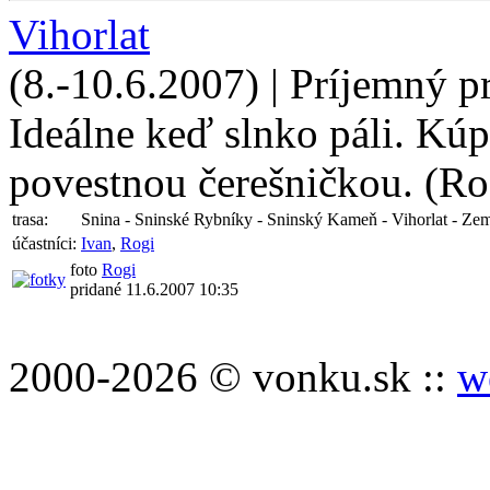
Vihorlat
(8.-10.6.2007) | Príjemný 
Ideálne keď slnko páli. Kúp
povestnou čerešničkou. (Ro
trasa:
Snina - Sninské Rybníky - Sninský Kameň - Vihorlat - Ze
účastníci:
Ivan
,
Rogi
foto
Rogi
pridané 11.6.2007 10:35
2000-2026 © vonku.sk ::
w