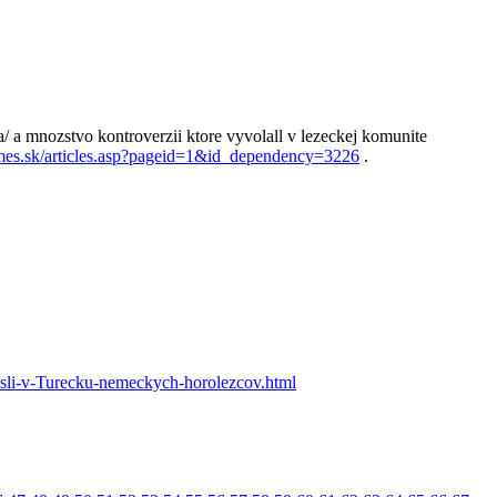
a/ a mnozstvo kontroverzii ktore vyvolall v lezeckej komunite
mes.sk/articles.asp?pageid=1&id_dependency=3226
.
esli-v-Turecku-nemeckych-horolezcov.html