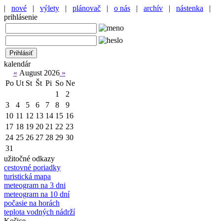
|
nové
|
výlety
|
plánovač
|
o nás
|
archív
|
nástenka
|
prihlásenie
kalendár
«
August 2026
»
Po
Ut
St
Št
Pi
So
Ne
1
2
3
4
5
6
7
8
9
10
11
12
13
14
15
16
17
18
19
20
21
22
23
24
25
26
27
28
29
30
31
užitočné odkazy
cestovné poriadky
turistická mapa
meteogram na 3 dni
meteogram na 10 dní
počasie na horách
teplota vodných nádrží
Košice