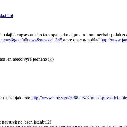
da.html
imalaji /neupsesnu lebo tam opat , ako aj pred rokom, nechal spolulezc
age=news&go=fullnews&newsid=345
a pre opacny pohlad
http://www.ja
esu len nieco vyse jedneho :)))
r ma zaujalo toto
http://www.sme.sk/c/3968205/Kurdski-povstalci-uni
navstivit na jesen istanbul?!