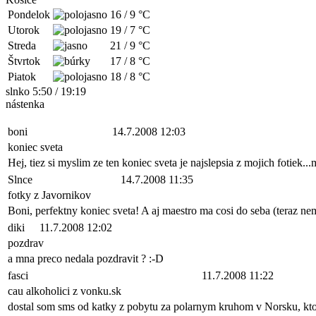
Pondelok
16
/
9
°C
Utorok
19
/
7
°C
Streda
21
/
9
°C
Štvrtok
17
/
8
°C
Piatok
18
/
8
°C
slnko 5:50 / 19:19
nástenka
boni
14.7.2008 12:03
koniec sveta
Hej, tiez si myslim ze ten koniec sveta je najslepsia z mojich fotiek...m
Slnce
14.7.2008 11:35
fotky z Javornikov
Boni, perfektny koniec sveta! A aj maestro ma cosi do seba (teraz nem
diki
11.7.2008 12:02
pozdrav
a mna preco nedala pozdravit ? :-D
fasci
11.7.2008 11:22
cau alkoholici z vonku.sk
dostal som sms od katky z pobytu za polarnym kruhom v Norsku, ktor