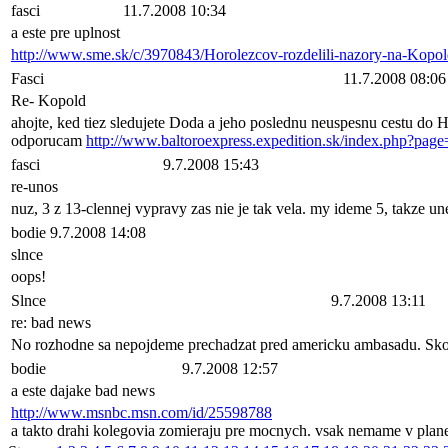
fasci
11.7.2008 10:34
a este pre uplnost
http://www.sme.sk/c/3970843/Horolezcov-rozdelili-nazory-na-Kopol
Fasci
11.7.2008 08:06
Re- Kopold
ahojte, ked tiez sledujete Doda a jeho poslednu neuspesnu cestu do H
odporucam
http://www.baltoroexpress.expedition.sk/index.php?p
fasci
9.7.2008 15:43
re-unos
nuz, 3 z 13-clennej vypravy zas nie je tak vela. my ideme 5, takze un
bodie
9.7.2008 14:08
slnce
oops!
Slnce
9.7.2008 13:11
re: bad news
No rozhodne sa nepojdeme prechadzat pred americku ambasadu. Sko
bodie
9.7.2008 12:57
a este dajake bad news
http://www.msnbc.msn.com/id/25598788
a takto drahi kolegovia zomieraju pre mocnych. vsak nemame v plane 