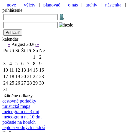
|
nové
|
výlety
|
plánovač
|
o nás
|
archív
|
nástenka
|
prihlásenie
kalendár
«
August 2026
»
Po
Ut
St
Št
Pi
So
Ne
1
2
3
4
5
6
7
8
9
10
11
12
13
14
15
16
17
18
19
20
21
22
23
24
25
26
27
28
29
30
31
užitočné odkazy
cestovné poriadky
turistická mapa
meteogram na 3 dni
meteogram na 10 dní
počasie na horách
teplota vodných nádrží