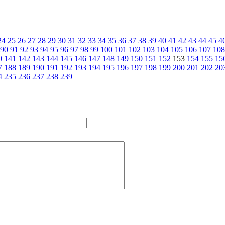
24
25
26
27
28
29
30
31
32
33
34
35
36
37
38
39
40
41
42
43
44
45
4
90
91
92
93
94
95
96
97
98
99
100
101
102
103
104
105
106
107
108
0
141
142
143
144
145
146
147
148
149
150
151
152
153
154
155
15
7
188
189
190
191
192
193
194
195
196
197
198
199
200
201
202
20
4
235
236
237
238
239