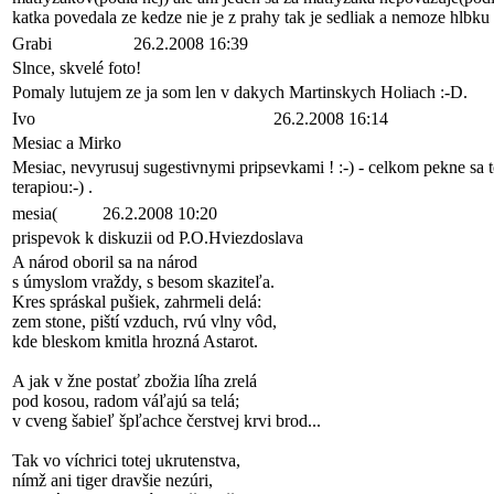
katka povedala ze kedze nie je z prahy tak je sedliak a nemoze hlb
Grabi
26.2.2008 16:39
Slnce, skvelé foto!
Pomaly lutujem ze ja som len v dakych Martinskych Holiach :-D.
Ivo
26.2.2008 16:14
Mesiac a Mirko
Mesiac, nevyrusuj sugestivnymi pripsevkami ! :-) - celkom pekne sa t
terapiou:-) .
mesia(
26.2.2008 10:20
prispevok k diskuzii od P.O.Hviezdoslava
A národ oboril sa na národ
s úmyslom vraždy, s besom skaziteľa.
Kres spráskal pušiek, zahrmeli delá:
zem stone, piští vzduch, rvú vlny vôd,
kde bleskom kmitla hrozná Astarot.
A jak v žne postať zbožia líha zrelá
pod kosou, radom váľajú sa telá;
v cveng šabieľ špľachce čerstvej krvi brod...
Tak vo víchrici totej ukrutenstva,
nímž ani tiger dravšie nezúri,