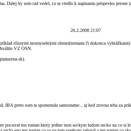
ima. Dalej by som rad vedel, co ta viedlo k napisaniu prispevku presn
26.2.2008 21:07
, napríklad rôznymi nezmyselnými obmedzeniami či dokonca vyhrážkami)
schválilo VZ OSN.
piatazena.sk).
sil, IBA preto som ta spomenula samostatne... aj ked zrovna teba za pri
ire pocuvat ten roman ktory jedine nosi seckym ludom secko na co si l
la nich) ano ten roman co sa na tom vsetkom zabavil a ten roman co s