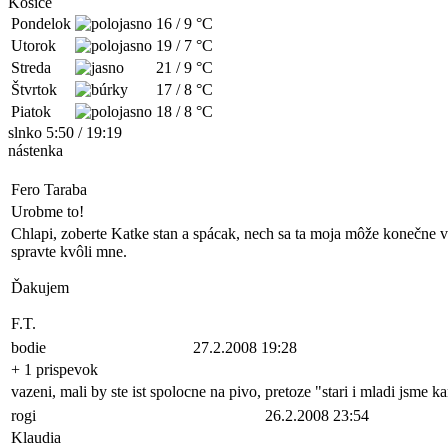
Košice
Pondelok
16
/
9
°C
Utorok
19
/
7
°C
Streda
21
/
9
°C
Štvrtok
17
/
8
°C
Piatok
18
/
8
°C
slnko 5:50 / 19:19
nástenka
Fero Taraba
Urobme to!
Chlapi, zoberte Katke stan a spácak, nech sa ta moja môže konečne vrá
spravte kvôli mne.
Ďakujem
F.T.
bodie
27.2.2008 19:28
+ 1 prispevok
vazeni, mali by ste ist spolocne na pivo, pretoze "stari i mladi jsme 
rogi
26.2.2008 23:54
Klaudia