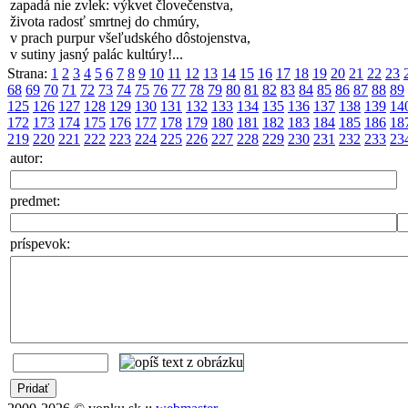
zapadá nie zvlek: výkvet človečenstva,
života radosť smrtnej do chmúry,
v prach purpur všeľudského dôstojenstva,
v sutiny jasný palác kultúry!...
Strana:
1
2
3
4
5
6
7
8
9
10
11
12
13
14
15
16
17
18
19
20
21
22
23
68
69
70
71
72
73
74
75
76
77
78
79
80
81
82
83
84
85
86
87
88
89
125
126
127
128
129
130
131
132
133
134
135
136
137
138
139
14
172
173
174
175
176
177
178
179
180
181
182
183
184
185
186
18
219
220
221
222
223
224
225
226
227
228
229
230
231
232
233
23
autor:
predmet:
príspevok: