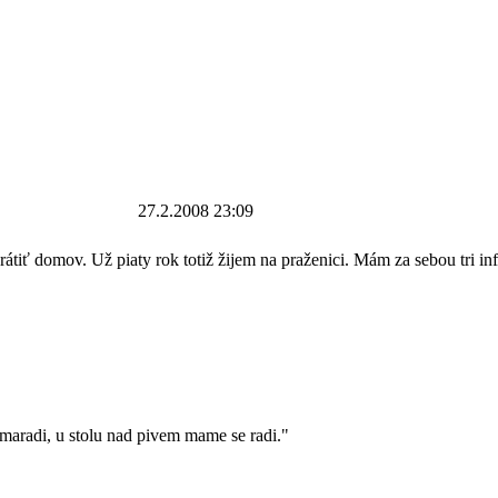
27.2.2008 23:09
tiť domov. Už piaty rok totiž žijem na praženici. Mám za sebou tri infar
kamaradi, u stolu nad pivem mame se radi."