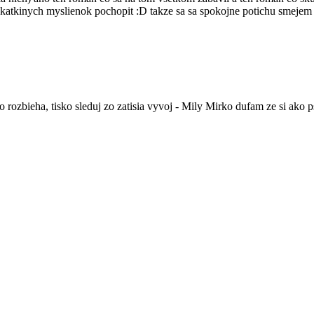
ku katkinych myslienok pochopit :D takze sa sa spokojne potichu smeje
o rozbieha, tisko sleduj zo zatisia vyvoj - Mily Mirko dufam ze si ako 