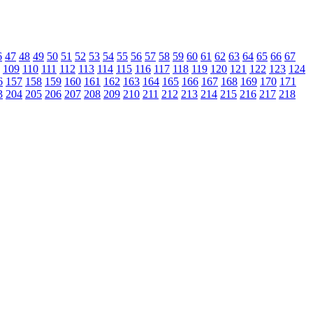
6
47
48
49
50
51
52
53
54
55
56
57
58
59
60
61
62
63
64
65
66
67
109
110
111
112
113
114
115
116
117
118
119
120
121
122
123
124
6
157
158
159
160
161
162
163
164
165
166
167
168
169
170
171
3
204
205
206
207
208
209
210
211
212
213
214
215
216
217
218