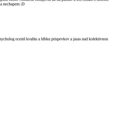
m a nechapem :D
psycholog ocenil kvalitu a hlbku prispevkov a jasas nad kolektivnou