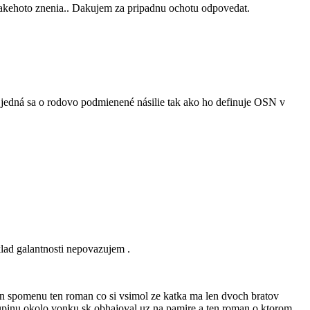
e takehoto znenia.. Dakujem za pripadnu ochotu odpovedat.
 jedná sa o rodovo podmienené násilie tak ako ho definuje OSN v
klad galantnosti nepovazujem .
en spomenu ten roman co si vsimol ze katka ma len dvoch bratov
kupinu okolo vonku.sk obhajoval uz na pamire a ten roman o ktorom