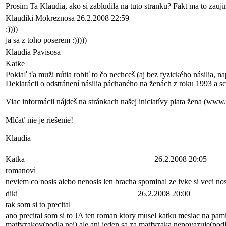
Prosim Ta Klaudia, ako si zabludila na tuto stranku? Fakt ma to zauj
Klaudiki Mokreznosa
26.2.2008 22:59
:))))
ja sa z toho poserem :)))))
Klaudia Pavisosa
Katke
Pokiaľ ťa muži nútia robiť to čo nechceš (aj bez fyzického násilia
Deklarácii o odstránení násilia páchaného na ženách z roku 1993 a 
Viac informácii nájdeš na stránkach našej iniciatívy piata žena (www.
Mlčať nie je riešenie!
Klaudia
Katka
26.2.2008 20:05
romanovi
neviem co nosis alebo nenosis len bracha spominal ze ivke si veci no
diki
26.2.2008 20:00
tak som si to precital
ano precital som si to JA ten roman ktory musel katku mesiac na pam
matfyzakov(podla nej) ale ani jeden sa za matfyzaka nepovazuje(pod